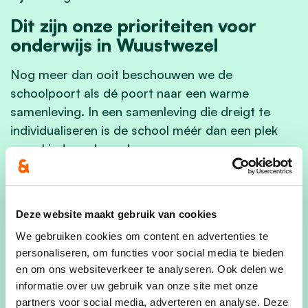
Dit zijn onze prioriteiten voor
onderwijs in Wuustwezel
Nog meer dan ooit beschouwen we de
schoolpoort als dé poort naar een warme
samenleving. In een samenleving die dreigt te
individualiseren is de school méér dan een plek
waar kinderen les volgen.
We nemen je mee door onze plannen:
Deze website maakt gebruik van cookies
Elke school, in elk dorp, ongeacht de
We gebruiken cookies om content en advertenties te
inrichtende macht, is belangrijk voor ons.
personaliseren, om functies voor social media te bieden
Sterker nog, daar waar we elkaar kunnen
en om ons websiteverkeer te analyseren. Ook delen we
versterken door
samen
te werken zullen we
informatie over uw gebruik van onze site met onze
dat doen, met alle kinderen van Wuustwezel in
partners voor social media, adverteren en analyse. Deze