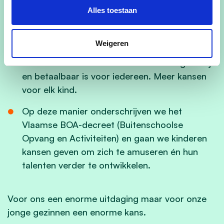
recht op rust.
Alles toestaan
We willen ouders helpen bij de uitdaging om
werk, opleiding en gezin te blijven combineren.
Weigeren
We willen een aanbod creëren dat toegankelijk
en betaalbaar is voor iedereen. Meer kansen
voor elk kind.
Op deze manier onderschrijven we het
Vlaamse BOA-decreet (Buitenschoolse
Opvang en Activiteiten) en gaan we kinderen
kansen geven om zich te amuseren én hun
talenten verder te ontwikkelen.
Voor ons een enorme uitdaging maar voor onze
jonge gezinnen een enorme kans.