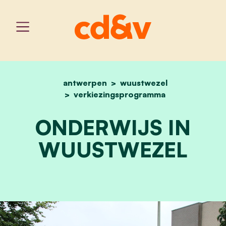
antwerpen
home
wuustwezel
onderwijs in wuustwezel
verkiezingsprogramma
ONDERWIJS IN
WUUSTWEZEL