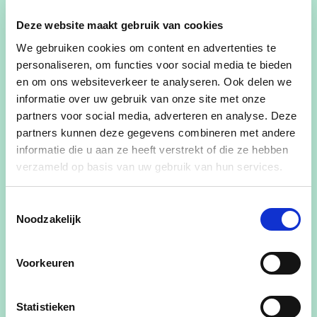
Goed bestuur is ook ver vooruit durven kijken.
Deze website maakt gebruik van cookies
Zo zullen de komende legislatuur een aantal
We gebruiken cookies om content en advertenties te
belangrijke dossiers op de agenda komen:
personaliseren, om functies voor social media te bieden
De
woonzorgsite Sint-Jozef
is
en om ons websiteverkeer te analyseren. Ook delen we
informatie over uw gebruik van onze site met onze
momenteel in gebruik als opvangcentrum
partners voor social media, adverteren en analyse. Deze
voor Oekraïense vluchtelingen. Hopelijk
partners kunnen deze gegevens combineren met andere
eindigt de oorlog in Oekraïne snel en
informatie die u aan ze heeft verstrekt of die ze hebben
kunnen deze mensen terug naar hun
verzameld op basis van uw gebruik van hun services.
thuisland. Op het moment dat er een
nieuwe invulling aan gegeven kan worden,
Toestemmingsselectie
zal de bevolking opnieuw betrokken
Noodzakelijk
worden. De inspraakoefening van enkele
jaren geleden herhalen we om te kijken of
Voorkeuren
er nieuwe noden of ideeën zijn.
Hetzelfde geldt voor de site
Statistieken