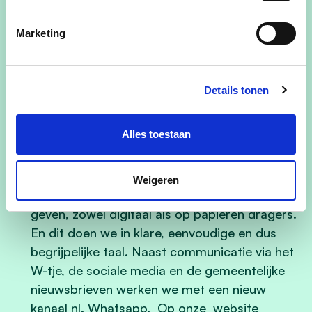
Stoffezandstraat Loenhout
.
Het lokaal
bestuur zal samen met de vzw Parochiale
Marketing
Werken Loenhout een geschikte invulling
zoeken voor deze site.
Details tonen
Als onze
nieuwe school De Wissel
een feit
zal zijn, komt de oude locatie leeg te staan.
Ook hier zullen we via inspraak een nieuwe
Alles toestaan
bestemming bepalen.
Weigeren
We blijven inhoudelijke en neutrale
informatie
geven, zowel digitaal als op papieren dragers.
En dit doen we in klare, eenvoudige en dus
begrijpelijke taal. Naast communicatie via het
W-tje, de sociale media en de gemeentelijke
nieuwsbrieven werken we met een nieuw
kanaal nl. Whatsapp. Op onze website