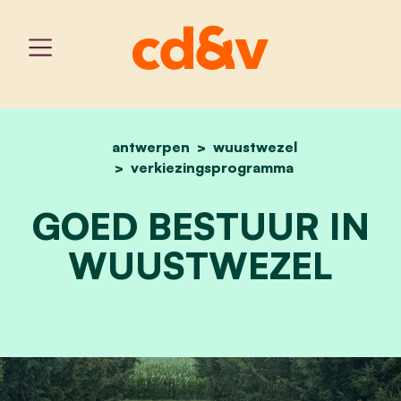
antwerpen
home
wuustwezel
goed bestuur in wuustwe
verkiezingsprogramma
GOED BESTUUR IN
WUUSTWEZEL