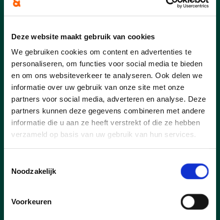
federale en Vlaamse overheden maken
wegen door op de begroting van lokale
besturen.
Deze website maakt gebruik van cookies
Enerzijds is er de beslissing om de
We gebruiken cookies om content en advertenties te
belastingvrije som op te trekken waardoor
personaliseren, om functies voor social media te bieden
iedereen netto meer gaat overhouden.
en om ons websiteverkeer te analyseren. Ook delen we
Wuustwezel krijgt 7% van de geïnde
informatie over uw gebruik van onze site met onze
personenbelasting doorgestort en zal het
partners voor social media, adverteren en analyse. Deze
daardoor met heel wat minder moeten
partners kunnen deze gegevens combineren met andere
doen.
informatie die u aan ze heeft verstrekt of die ze hebben
verzameld op basis van uw gebruik van hun services.
Ook het stopzetten van de
werkloosheidsuitkering voor langdurig
werklozen heeft lokaal financiële gevolgen.
Toestemmingsselectie
Een aantal werklozen die niet aan werk
Noodzakelijk
geraken, zal finaal recht hebben op een
leefloon. Van élk leefloon dat we uitkeren
Voorkeuren
betaalt Wuustwezel 45%. We verwachten
daar toch een forse stijging in het aantal