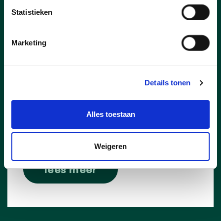
dossiers en dus ook kosten.
Statistieken
Ondanks deze tegenvallers - die opgeteld
toch enkele miljoenen euro’s bedragen - is
Marketing
Wuustwezel er in geslaagd een begroting
te maken zónder de
belastingen
te laten
stijgen, zónder
personeel
af te bouwen
en mét voldoende
investeringen
om de
Details tonen
toekomst positief tegemoet te zien. “We
bouwen wat reserves af maar blijven
Alles toestaan
financieel gezond.”
Weigeren
lees meer