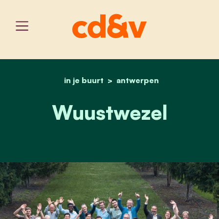
in je buurt
home
antwerpen
wuustwezel
Wuustwezel