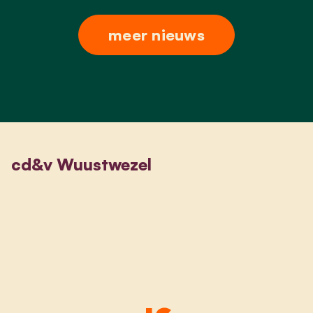
meer nieuws
cd&v Wuustwezel