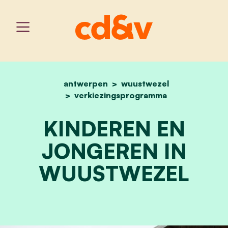
antwerpen
home
wuustwezel
kinderen en jongeren in
verkiezingsprogramma
KINDEREN EN
JONGEREN IN
WUUSTWEZEL