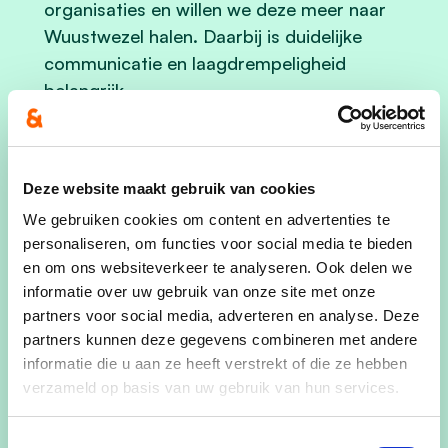
organisaties en willen we deze meer naar
Wuustwezel halen. Daarbij is duidelijke
communicatie en laagdrempeligheid
belangrijk.
We gaan preventieve acties voeren om
mentaal welzijn bespreekbaarder te
maken. Het moet normaal zijn om erover
Deze website maakt gebruik van cookies
te spreken en iedereen moet de weg naar
We gebruiken cookies om content en advertenties te
hulporganisaties kennen.
personaliseren, om functies voor social media te bieden
en om ons websiteverkeer te analyseren. Ook delen we
Er worden gespreksmomenten ingelast
informatie over uw gebruik van onze site met onze
waarbij jongeren onder professionele
partners voor social media, adverteren en analyse. Deze
begeleiding info inwinnen en zich kunnen
partners kunnen deze gegevens combineren met andere
uitspreken over actuele thema’s zoals
informatie die u aan ze heeft verstrekt of die ze hebben
verzameld op basis van uw gebruik van hun services.
studiekeuze, arbeidsmarkt, verslavings-
problematieken zoals het gebruik van
Toestemmingsselectie
alcohol, drugs, sociale media enzovoort.