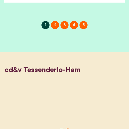
1
2
3
4
5
cd&v Tessenderlo-Ham