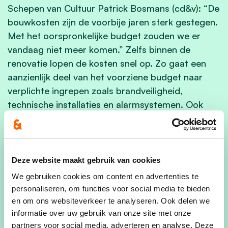
Schepen van Cultuur Patrick Bosmans (cd&v): “De
bouwkosten zijn de voorbije jaren sterk gestegen.
Met het oorspronkelijke budget zouden we er
vandaag niet meer komen.” Zelfs binnen de
renovatie lopen de kosten snel op. Zo gaat een
aanzienlijk deel van het voorziene budget naar
verplichte ingrepen zoals brandveiligheid,
technische installaties en alarmsystemen. Ook
relatief standaardaanpassingen, zoals het
vervangen van verlichting door led, brengen een
stevige kost met zich mee.
Deze website maakt gebruik van cookies
Blik op de toekomst
We gebruiken cookies om content en advertenties te
De renovatie van ’t Loo moet ervoor zorgen dat
personaliseren, om functies voor social media te bieden
en om ons websiteverkeer te analyseren. Ook delen we
het gebouw opnieuw geschikt is voor
informatie over uw gebruik van onze site met onze
voorstellingen en activiteiten. Intussen wordt
partners voor social media, adverteren en analyse. Deze