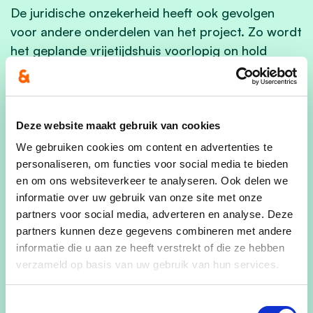
De juridische onzekerheid heeft ook gevolgen
voor andere onderdelen van het project. Zo wordt
het geplande vrijetijdshuis voorlopig on hold
gezet. “Zonder duidelijkheid over vergunningen en
infrastructuur heeft het weinig zin om nu al
concrete bouwplannen uit te werken,” klinkt het.
In afwachting kiest het lokaal bestuur ervoor om
Deze website maakt gebruik van cookies
het bestaande cultuurhuis in Tessenderlo te
We gebruiken cookies om content en advertenties te
renoveren, zodat het nog minstens tien jaar kan
personaliseren, om functies voor social media te bieden
blijven functioneren.
en om ons websiteverkeer te analyseren. Ook delen we
informatie over uw gebruik van onze site met onze
De kern van het project blijft wel behouden. Op de
partners voor social media, adverteren en analyse. Deze
site zijn onder meer een woonzorgcentrum met
partners kunnen deze gegevens combineren met andere
informatie die u aan ze heeft verstrekt of die ze hebben
zestig kamers en veertig assistentiewoningen
verzameld op basis van uw gebruik van hun services.
voorzien. Daarnaast omvat het plan ook 125
appartementen en 36 woningen.
Toestemmingsselectie