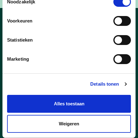
Noodzakelijk
Voorkeuren
Tessenderlo-
Ham_nieuws
Statistieken
Marketing
Details tonen
Alles toestaan
Weigeren