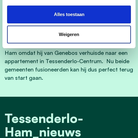
voor vele inwoners van Ham,” klinkt het bij de
partij. “Zijn engagement, zijn nabijheid en zijn
Alles toestaan
sociaal hart maken hem meer dan terecht een
ereschepen van Tessenderlo-Ham.”
Weigeren
Willy is trouwens gestopt in de gemeenteraad van
Ham omdat hij van Genebos verhuisde naar een
appartement in Tessenderlo-Centrum. Nu beide
gemeenten fusioneerden kan hij dus perfect terug
van start gaan.
Tessenderlo-
Ham_nieuws