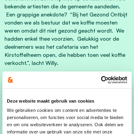
bekende artiesten die de gemeente aandeden.
Een grappige anekdote? “Bij het Gezond Ontbijt
vonden we als bestuur dat we koffie moesten
weren omdat dit niet gezond geacht wordt. We
hadden enkel thee voorzien. Gelukkig voor de
deelnemers was het cafetaria van het
Kirstoffelheem open, die hebben toen veel koffie
verkocht.”, lacht Willy.
Ook lokale verenigingen konden steeds rekenen
op zijn aanwezigheid en ondersteuning.
Politiek als roeping
Deze website maakt gebruik van cookies
Zijn politiek engagement combineerde Bosmans
We gebruiken cookies om content en advertenties te
jarenlang met een voltijdse job. Toch was hij
personaliseren, om functies voor social media te bieden
en om ons websiteverkeer te analyseren. Ook delen we
steeds aanwezig op het OCMW, doordat hij in
informatie over uw gebruik van onze site met onze
posten werkte wisselde hij zijn twee jobs af. Dat