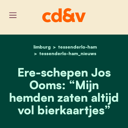
limburg
tessenderlo-ham
home
ere-schepen jos ooms: “mi
tessenderlo-ham_nieuws
Ere-schepen Jos
Ooms: “Mijn
hemden zaten altijd
vol bierkaartjes”