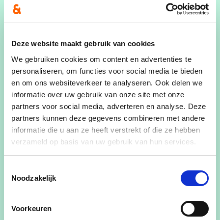
“Elke werfvergadering voor riolering was om 7.30
uur. Daarna reed ik meteen door naar het werk.
Los daarvan ging ik elke ochtend eerst langs het
technisch centrum, zo’n kwartiertje.”
Deze website maakt gebruik van cookies
We gebruiken cookies om content en advertenties te
Een tip van oud-collega Marcel Gilis bleef hem
personaliseren, om functies voor social media te bieden
altijd bij: “Als iemand boos belt, zeg dan dat je
en om ons websiteverkeer te analyseren. Ook delen we
meteen langskomt. Dat werkte meestal.
informatie over uw gebruik van onze site met onze
Persoonlijk ontmoeten maakt mensen milder.”
partners voor social media, adverteren en analyse. Deze
partners kunnen deze gegevens combineren met andere
Familie en vrije tijd
informatie die u aan ze heeft verstrekt of die ze hebben
verzameld op basis van uw gebruik van hun services.
Het schepenambt vroeg veel tijd.
“Veel hobby’s heb ik niet gehad. Vogels zijn altijd
Toestemmingsselectie
een passie gebleven. En ik was betrokken bij
Noodzakelijk
volleybal en voetbal in Gerhees door de kinderen.”
Voorkeuren
Thuis werd hij sterk ondersteund.