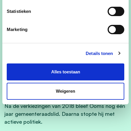
“Marleen zorgde voor de kinderen, het
Statistieken
huishouden en de tuin. Zo hadden we op zondag
toch nog tijd samen.”
Marketing
Samen hebben ze drie kinderen en zeven
kleinkinderen.
Details tonen
“Mijn kinderen wilden nooit in de politiek. Ze
hebben gezien hoeveel tijd het vraagt en hoorden
Alles toestaan
natuurlijk ook de verhalen die ik thuis vertelde.”
Wennen aan het einde van een politieke
Weigeren
loopbaan
Na de verkiezingen van 2018 bleef Ooms nog één
jaar gemeenteraadslid. Daarna stopte hij met
actieve politiek.