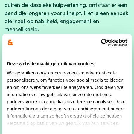
buiten de klassieke hulpverlening, ontstaat er een
band die jongeren vooruithelpt. Het is een aanpak
die inzet op nabijheid, engagement en
menselijkheid.
Investeren in kansen en
verantwoordelijkheid
De begeleiding richt zich niet alleen op
Deze website maakt gebruik van cookies
huisvesting, maar ook op werk, opleiding en
We gebruiken cookies om content en advertenties te
welzijn. Jongeren worden ondersteund om
personaliseren, om functies voor social media te bieden
opnieuw grip te krijgen op hun leven, met
en om ons websiteverkeer te analyseren. Ook delen we
duidelijke verwachtingen en grenzen.
informatie over uw gebruik van onze site met onze
partners voor social media, adverteren en analyse. Deze
Met deze samenwerking toont Tessenderlo-Ham
partners kunnen deze gegevens combineren met andere
dat ook kleinere gemeenten een actieve rol
informatie die u aan ze heeft verstrekt of die ze hebben
kunnen opnemen in het aanpakken van
verzameld op basis van uw gebruik van hun services.
maatschappelijke uitdagingen. Door te investeren