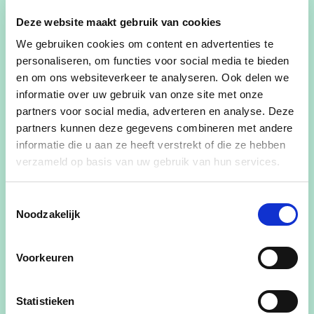
van de lerende gemeente:
een “
one
-stopshop”
voor alle vragen over leren, maar ook een open
Deze website maakt gebruik van cookies
kenniscentrum dat het nieuwe leren helpt
We gebruiken cookies om content en advertenties te
uitdragen en waar partners in de wereld van
personaliseren, om functies voor social media te bieden
onderwijs en opleiding elkaar vinden. Ook het
en om ons websiteverkeer te analyseren. Ook delen we
belang van ontmoeting en verbinding en uitbouw
informatie over uw gebruik van onze site met onze
partners voor social media, adverteren en analyse. Deze
tot een waar centrum, waar in samenwerking een
partners kunnen deze gegevens combineren met andere
treffen is tussen onderwijs, cultuur, vrije tijd en
informatie die u aan ze heeft verstrekt of die ze hebben
leren, mag niet onderschat worden.
verzameld op basis van uw gebruik van hun services.
Op die manier bereiden we onze inwoners voor
op een tijdperk van snel wijzigende vaardigheden
Toestemmingsselectie
Noodzakelijk
en competenties. Het spreekt voor zich dat alle
leerdomeinen aandacht kunnen krijgen als
mogelijke hefboom voor deelname aan het
Voorkeuren
maatschappelijk leven in onze gemeente.
Statistieken
Het moet wel duidelijk blijven dat
digitaal