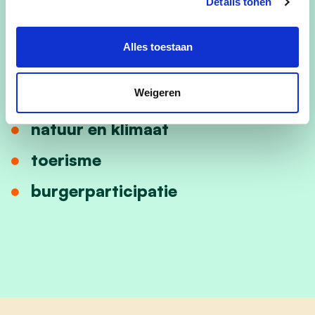
vrije tijd en cultuur
Details tonen
sport
Alles toestaan
jeugd
Weigeren
verenigingsleven
natuur en klimaat
toerisme
burgerparticipatie