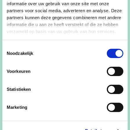
informatie over uw gebruik van onze site met onze
Gerelateerde standpunten
partners voor social media, adverteren en analyse. Deze
partners kunnen deze gegevens combineren met andere
informatie die u aan ze heeft verstrekt of die ze hebben
financiën en personeelsbeleid
verzameld op basis van uw gebruik van hun services.
ruimtelijke ordening
Toestemmingsselectie
Noodzakelijk
welzijn en sociaal beleid
goed en betaalbaar wonen
Voorkeuren
zorgbeleid
Statistieken
mobiliteit
tewerkstelling
Marketing
levenslang en levensbreed leren