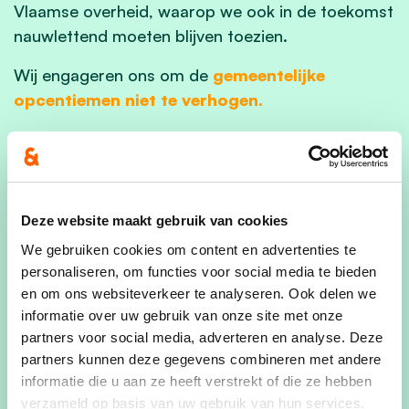
Vlaamse overheid, waarop we ook in de toekomst
nauwlettend moeten blijven toezien.
Wij engageren ons om de
gemeentelijke
opcentiemen niet te verhogen.
Een blijvende beheersing van de
personeelsuitgaven is noodzakelijk, zonder
afbreuk te doen aan de openbare dienstverlening
of aan het statuut van de werknemers, waarbij
Deze website maakt gebruik van cookies
het personeelsbestand meegroeit met de
We gebruiken cookies om content en advertenties te
gemeente.
personaliseren, om functies voor social media te bieden
en om ons websiteverkeer te analyseren. Ook delen we
Indien het noodzakelijk is om een beroep te doen
informatie over uw gebruik van onze site met onze
op derden, moet in de eerste plaats gekeken
partners voor social media, adverteren en analyse. Deze
worden naar de
mogelijkheden bij lokale
partners kunnen deze gegevens combineren met andere
spelers binnen de sociale economie of die
informatie die u aan ze heeft verstrekt of die ze hebben
minstens oog hebben voor een duurzaam
verzameld op basis van uw gebruik van hun services.