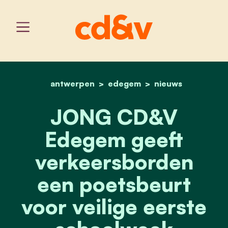
antwerpen
edegem
home
jong cd&v edegem geeft 
nieuws
JONG CD&V
Edegem geeft
verkeersborden
een poetsbeurt
voor veilige eerste