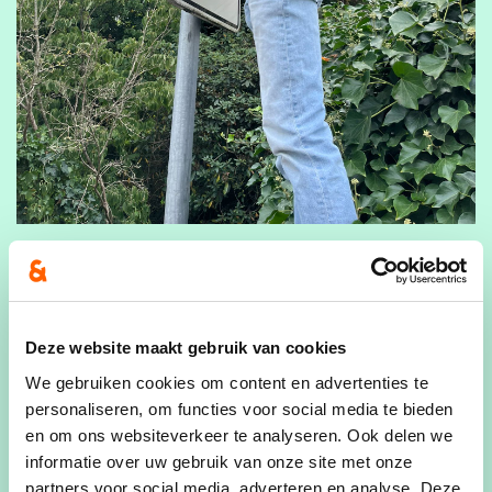
“Tijdens de eerste schoolweek doen we een
warme oproep aan de Edegemnaar om te
sensibiliseren rond veilige mobiliteit” voegt
Maarten Van Leemput, voorzitter JONG CD&V
Deze website maakt gebruik van cookies
Edegem, toe. “Door onze mooie ‘Veilig naar
We gebruiken cookies om content en advertenties te
school’-affiche een zichtbare - knipoogt - plaats
personaliseren, om functies voor social media te bieden
te geven in je raam zetten we samen een stap
en om ons websiteverkeer te analyseren. Ook delen we
naar een veiligere mobiliteit.”
informatie over uw gebruik van onze site met onze
partners voor social media, adverteren en analyse. Deze