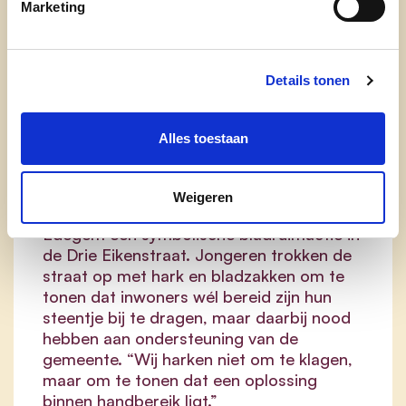
Marketing
“Fietsers en voetgangers glijden uit, goten
raken verstopt, en inwoners hebben geen
alternatief om hun stoep proper te
houden,” klinkt het volgens Wout
Details tonen
Breugelmans. “Veel inwoners nemen zelf
initiatief om hun straat netjes te houden,
maar zij worden vandaag onvoldoende
Alles toestaan
ondersteund.”
Om deze problematiek in de kijker te
Weigeren
zetten, organiseerde JONG-CD&V
Edegem een symbolische bladruimactie in
de Drie Eikenstraat. Jongeren trokken de
straat op met hark en bladzakken om te
tonen dat inwoners wél bereid zijn hun
steentje bij te dragen, maar daarbij nood
hebben aan ondersteuning van de
gemeente. “Wij harken niet om te klagen,
maar om te tonen dat een oplossing
binnen handbereik ligt.”