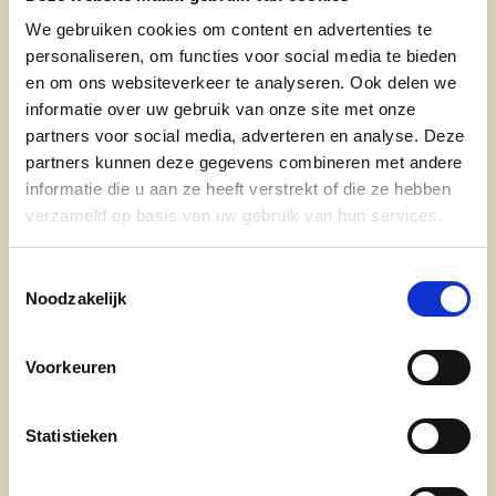
We gebruiken cookies om content en advertenties te
personaliseren, om functies voor social media te bieden
en om ons websiteverkeer te analyseren. Ook delen we
informatie over uw gebruik van onze site met onze
partners voor social media, adverteren en analyse. Deze
partners kunnen deze gegevens combineren met andere
informatie die u aan ze heeft verstrekt of die ze hebben
verzameld op basis van uw gebruik van hun services.
10/11/25
Toestemmingsselectie
Samen voor een nette
Noodzakelijk
straat: JONG-CD&V pleit
voor bladkorven in Edegem
Voorkeuren
Nu de herfst opnieuw voor bergen
bladeren zorgt, wijst JONG-CD&V
Statistieken
Edegem op de nood voor concrete
maatregelen om de overlast te beperken.