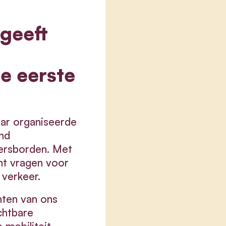
geeft
ge eerste
aar organiseerde
nd
eersborden. Met
ht vragen voor
 verkeer.
nten van ons
chtbare