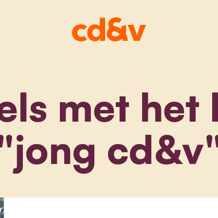
els met het 
"jong cd&v