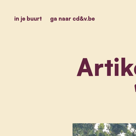
in je buurt
ga naar cd&v.be
Artik