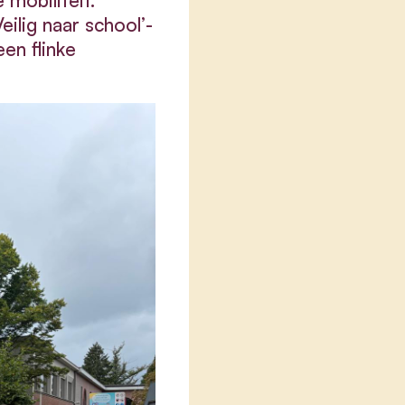
 mobiliteit.
ilig naar school’-
n flinke