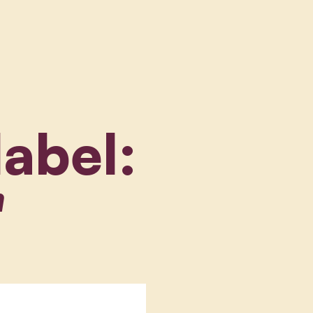
label:
"