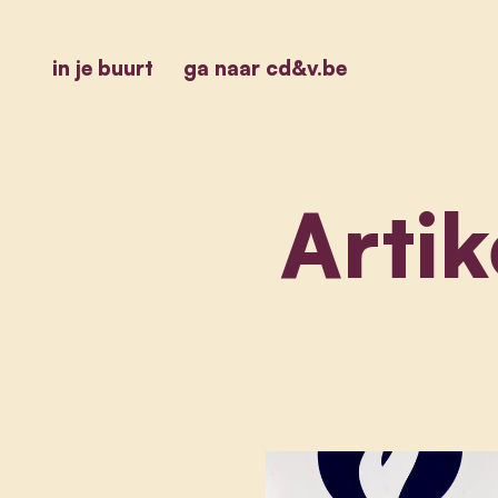
in je buurt
ga naar cd&v.be
Artik