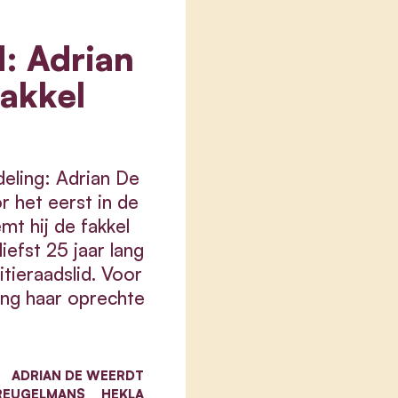
d: Adrian
akkel
eling: Adrian De
r het eerst in de
 hij de fakkel
iefst 25 jaar lang
tieraadslid. Voor
ing haar oprechte
ADRIAN DE WEERDT
REUGELMANS
HEKLA