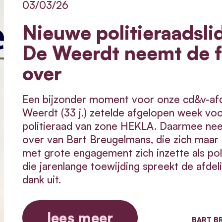
03/03/26
Nieuwe politieraadsli
De Weerdt neemt de f
over
Een bijzonder moment voor onze cd&v-afd
Weerdt (33 j.) zetelde afgelopen week voo
politieraad
van zone HEKLA. Daarmee neemt
over van Bart Breugelmans, die zich maar l
met grote engagement zich inzette als poli
die jarenlange toewijding spreekt de afdel
dank uit.
lees meer
BART B