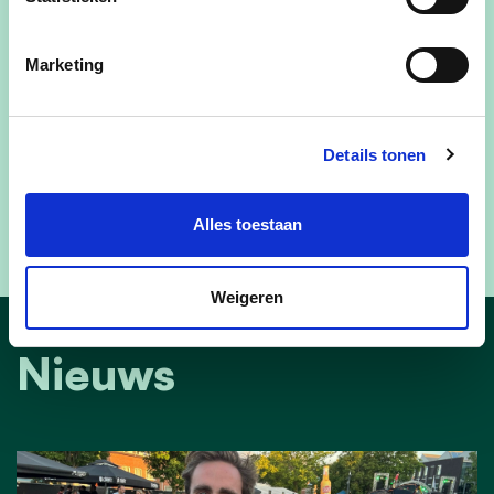
staat voorop.
Marketing
Of het project effectief werkelijkheid wordt, blijft
Details tonen
voorlopig koffiedik kijken. Maar één ding is zeker:
in Edegem blijft mobiliteit nooit stilstaan, behalve
Alles toestaan
misschien op het vlonderpad zelf.
Weigeren
Nieuws