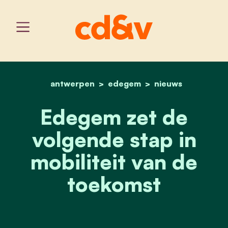
antwerpen
edegem
home
edegem zet de volgende s
nieuws
Edegem zet de
volgende stap in
mobiliteit van de
toekomst