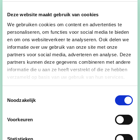
Ook lokale bewoners zijn blij met deze evolutie. “Ik
Deze website maakt gebruik van cookies
kijk ernaar uit om eindelijk file te kunnen staan in
het bos,” zegt een enthousiaste buurtbewoner.
We gebruiken cookies om content en advertenties te
personaliseren, om functies voor social media te bieden
Eerlijkheid gebied wel te zeggen dat er mensen
en om ons websiteverkeer te analyseren. Ook delen we
zijn die zich zorgen over de impact op fauna en
informatie over uw gebruik van onze site met onze
flora.
partners voor social media, adverteren en analyse. Deze
partners kunnen deze gegevens combineren met andere
informatie die u aan ze heeft verstrekt of die ze hebben
verzameld op basis van uw gebruik van hun services.
We voorzien aangepaste
Toestemmingsselectie
verkeersborden voor
Noodzakelijk
overstekende amfibieën en
Voorkeuren
een maximumsnelheid van
50 km/u, dus veiligheid
Statistieken