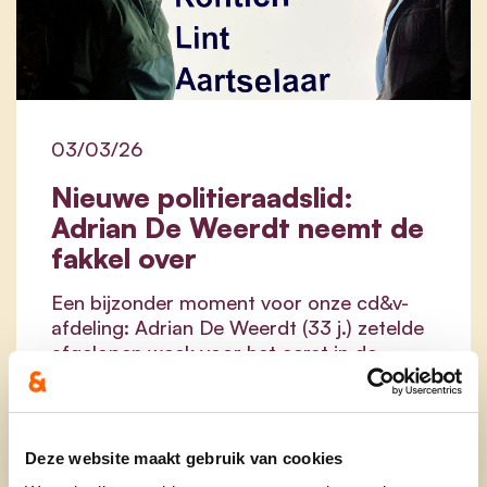
03/03/26
Nieuwe politieraadslid:
Adrian De Weerdt neemt de
fakkel over
Een bijzonder moment voor onze cd&v-
afdeling: Adrian De Weerdt (33 j.) zetelde
afgelopen week voor het eerst in de
politieraad
van zone HEKLA. Daarmee
neemt hij de fakkel over van Bart
Breugelmans, die zich maar liefst 25 jaar
lang met grote engagement zich inzette
Deze website maakt gebruik van cookies
als politieraadslid. Voor die jarenlange