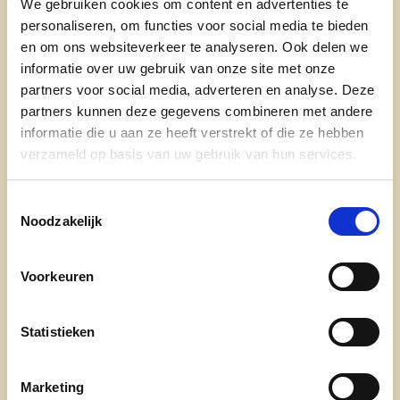
We gebruiken cookies om content en advertenties te
toewijding spreekt de afdeling haar
personaliseren, om functies voor social media te bieden
oprechte dank uit.
en om ons websiteverkeer te analyseren. Ook delen we
informatie over uw gebruik van onze site met onze
lees meer
partners voor social media, adverteren en analyse. Deze
partners kunnen deze gegevens combineren met andere
informatie die u aan ze heeft verstrekt of die ze hebben
ADRIAN DE WEERDT
BART BREUGELMANS
verzameld op basis van uw gebruik van hun services.
HEKLA
POLITIE
VEILIGHEID
Toestemmingsselectie
Noodzakelijk
Voorkeuren
Ontdek
Statistieken
waarom cd&v
Marketing