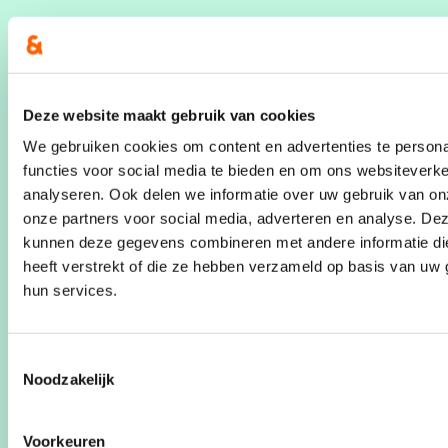
Deze website maakt gebruik van cookies
We gebruiken cookies om content en advertenties te persona
functies voor social media te bieden en om ons websiteverke
analyseren. Ook delen we informatie over uw gebruik van on
onze partners voor social media, adverteren en analyse. De
kunnen deze gegevens combineren met andere informatie di
heeft verstrekt of die ze hebben verzameld op basis van uw 
hun services.
03/03/26
Nieuwe politieraadslid:
Toestemmingsselectie
Adrian De Weerdt neemt de
Noodzakelijk
fakkel over
Voorkeuren
Een bijzonder moment voor onze cd&v-