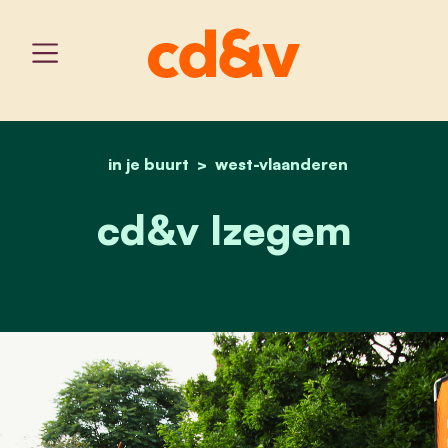
in je buurt
west-vlaanderen
home
cd&v - izegem
cd&v Izegem