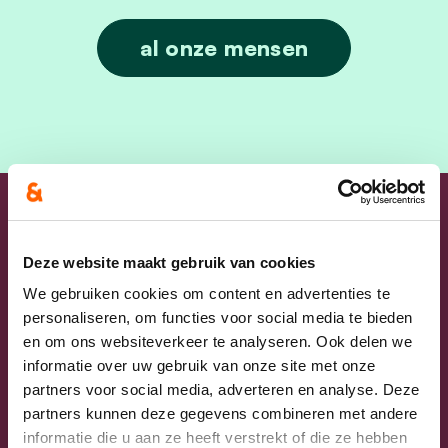
Dries Dehaudt
al onze mensen
Onze ambities voor
Deze website maakt gebruik van cookies
Izegem
We gebruiken cookies om content en advertenties te
personaliseren, om functies voor social media te bieden
en om ons websiteverkeer te analyseren. Ook delen we
informatie over uw gebruik van onze site met onze
De voorbije jaren trokken we met cd&v Izegem vol
partners voor social media, adverteren en analyse. Deze
de kaart van ontmoeting. We organiseerden
partners kunnen deze gegevens combineren met andere
buurtbabbels, toekomstcafés, oranje trefpunten...
informatie die u aan ze heeft verstrekt of die ze hebben