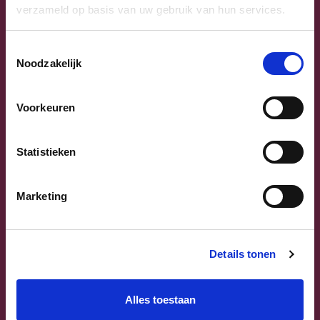
We luisterden naar waar Izegem wakker van ligt.
verzameld op basis van uw gebruik van hun services.
Dankzij jullie massale input trekken we met
ambitie en visie richting 13 oktober.
Toestemmingsselectie
Noodzakelijk
Voorkeuren
Statistieken
Marketing
Details tonen
Alles toestaan