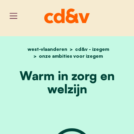
west-vlaanderen
home
warm in zorg en welzijn
cd&v - izegem
onze ambities voor izegem
Warm in zorg en
welzijn