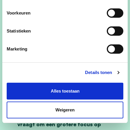
en stedelijke diensten.
Voorkeuren
We moeten wakker liggen van het
mentaal welzijn van onze jongeren.
Het
Statistieken
huidige aanbod van diensten zoals het Tejo-
huis, CAW, de jeugdwelzijnswerkers en
OverKop moet zo goed mogelijk op elkaar
Marketing
afgestemd worden. Om de drempel te
verlagen en deze hulp toegankelijker te
maken, moeten jongeren en ouders beter
Details tonen
weten waar ze terechtkunnen. We brengen
alle partners samen om een actieplan te
Alles toestaan
ontwikkelen, waarbij ook ons jeugdhuis een
rol kan spelen.
Weigeren
De toenemende zorgbehoefte bij senioren
vraagt om een grotere focus op