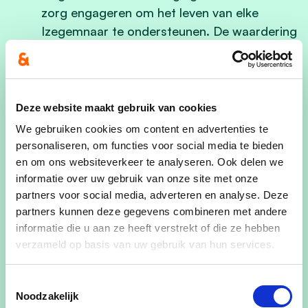
zorg engageren om het leven van elke
Izegemnaar te ondersteunen. De waardering
van de stad voor dat essentieel stukje beleid
mag zich ook in centen vertalen. Daarom
streven we naar een structurele bijdrage en
gaan we aan de slag met de adviezen die ze
Deze website maakt gebruik van cookies
ons meegeven.
We gebruiken cookies om content en advertenties te
personaliseren, om functies voor social media te bieden
Izegem ondersteunt ouders actief bij het
en om ons websiteverkeer te analyseren. Ook delen we
vinden van kinderopvang en
informatie over uw gebruik van onze site met onze
buitenschoolse opvang.
Ondanks een
partners voor social media, adverteren en analyse. Deze
daling in subsidies blijft de stad zich inzetten
partners kunnen deze gegevens combineren met andere
om voldoende en kwalitatieve
informatie die u aan ze heeft verstrekt of die ze hebben
opvangplaatsen te voorzien. We moeten
verzameld op basis van uw gebruik van hun services.
verder inzetten op een sterk lokaal beleid
voor buitenschoolse opvang en activiteiten,
Toestemmingsselectie
Noodzakelijk
in nauwe samenwerking met ouders, scholen