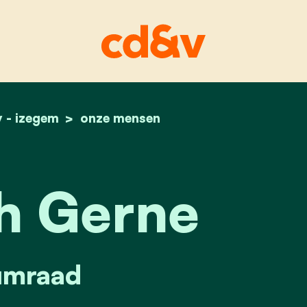
 - izegem
home
liesbeth gerne
onze mensen
h Gerne
mraad