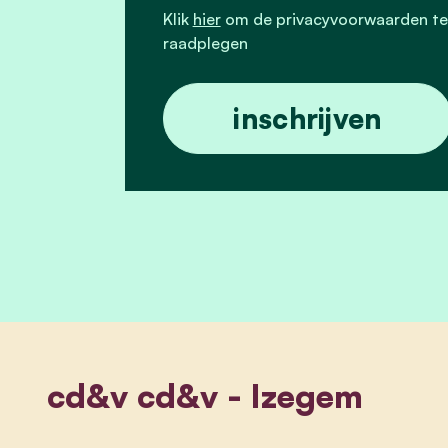
Klik
hier
om de privacyvoorwaarden te
raadplegen
cd&v cd&v - Izegem