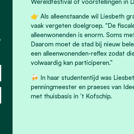
Wereldfestival of voorstellingen in 
👉 Als alleenstaande wil Liesbeth g
vaak vergeten doelgroep. "De fiscal
alleenwonenden is enorm. Soms met f
e
Daarom moet de stad bij nieuw bele
een alleenwonenden-reflex zodat di
volwaardig kan participeren.”
🍻 In haar studententijd was Liesb
penningmeester en praeses van Idee
met thuisbasis in ’t Kofschip.