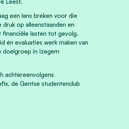
De Leest.
raag een lans breken voor die
e druk op alleenstaanden en
inanciële lasten tot gevolg.
id én evaluaties werk maken van
e doelgroep in Izegem
eth achtereenvolgens
fix, de Gentse studentenclub