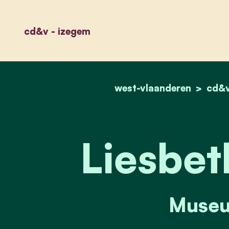
cd&v - izegem
west-vlaanderen
cd&v
Liesbet
Museu