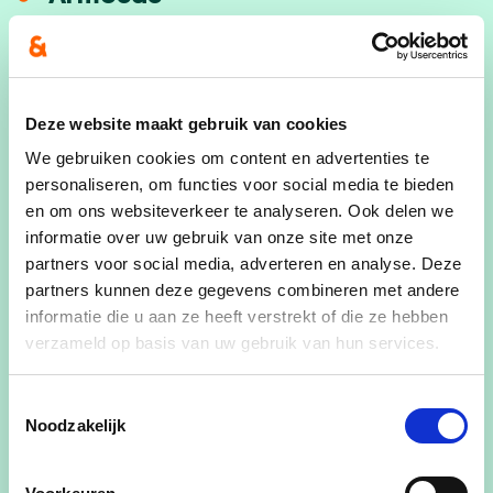
Buurten & Buurtwerking
Dierenwelzijn
Deze website maakt gebruik van cookies
Digitale (E-)inclusie
We gebruiken cookies om content en advertenties te
Duurzame en mondiale
personaliseren, om functies voor social media te bieden
ontwikkeling
en om ons websiteverkeer te analyseren. Ook delen we
informatie over uw gebruik van onze site met onze
Geëngageerd burgerschap:
partners voor social media, adverteren en analyse. Deze
participatie, integratie en
partners kunnen deze gegevens combineren met andere
informatie die u aan ze heeft verstrekt of die ze hebben
burgerzin
verzameld op basis van uw gebruik van hun services.
Generatie Ervaring
Toestemmingsselectie
Jongeren
Noodzakelijk
Klimaat en energie