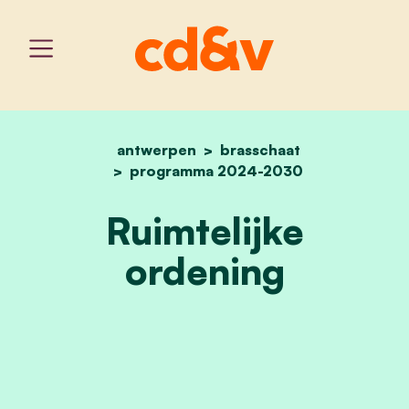
antwerpen
home
brasschaat
ruimtelijke ordening
programma 2024-2030
Ruimtelijke
ordening