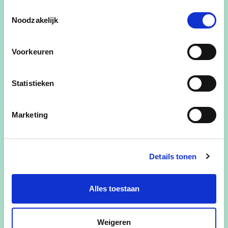
Toestemmingsselectie
Klina binnen de zorgdriehoek
Noodzakelijk
aanvullende ondersteuning van patiënten
na hospitalisatie (o.a. informatie en
Voorkeuren
doorverwijzing);
we hechten belang aan de transparantie
Statistieken
van honoraria en prijzen van de
zorgverstrekking voor specialistische
Marketing
zorgverstrekkingen (conventionering van
de zorgverstrekkers) (bijv. voorafgaande
informatie over kostprijs).
Details tonen
Alles toestaan
Gerelateerde standpunten
Weigeren