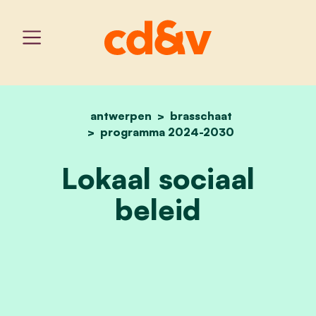
antwerpen
home
brasschaat
lokaal sociaal beleid
programma 2024-2030
Lokaal sociaal
beleid