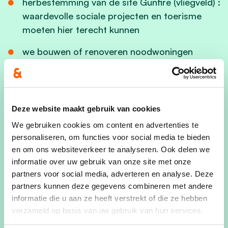
herbestemming van de site Gunfire (vliegveld) :
waardevolle sociale projecten en toerisme
moeten hier terecht kunnen
we bouwen of renoveren noodwoningen
binnen het Vlaamse subsidiebeleid.
vanuit een helicoptervisie de toekomst van de
zorgdriehoek uit te bouwen vanuit een zo
Deze website maakt gebruik van cookies
groot mogelijke synergie: Klina, WZC Vesalius,
We gebruiken cookies om content en advertenties te
assistentiewoningen Prins Kavelhof, sociale
personaliseren, om functies voor social media te bieden
seniorenwoningen Voorkempen. Aanvullend
en om ons websiteverkeer te analyseren. Ook delen we
aanbod van zelfstandige gezondsheids- en
informatie over uw gebruik van onze site met onze
welzijnswerkers en organisaties.
partners voor social media, adverteren en analyse. Deze
partners kunnen deze gegevens combineren met andere
we zetten verder in op een goede
informatie die u aan ze heeft verstrekt of die ze hebben
samenwerking met AZ Klina:
verzameld op basis van uw gebruik van hun services.
faciliteren van de verdere uitbreiding van