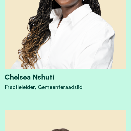
Chelsea Nshuti
Fractieleider, Gemeenteraadslid
View Chelsea Nshuti's profile