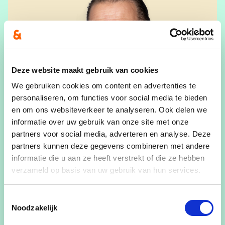
Deze website maakt gebruik van cookies
We gebruiken cookies om content en advertenties te
personaliseren, om functies voor social media te bieden
en om ons websiteverkeer te analyseren. Ook delen we
informatie over uw gebruik van onze site met onze
partners voor social media, adverteren en analyse. Deze
partners kunnen deze gegevens combineren met andere
informatie die u aan ze heeft verstrekt of die ze hebben
verzameld op basis van uw gebruik van hun services.
Henk Farasyn
Gemeenteraadslid
Toestemmingsselectie
Noodzakelijk
View Henk Farasyn's profile