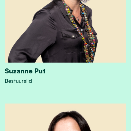
Suzanne Put
Bestuurslid
View Suzanne Put 's profile