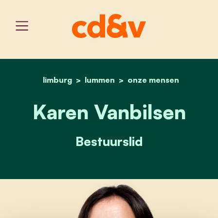
limburg
lummen
home
karen vanbilsen
onze mensen
Karen Vanbilsen
Bestuurslid