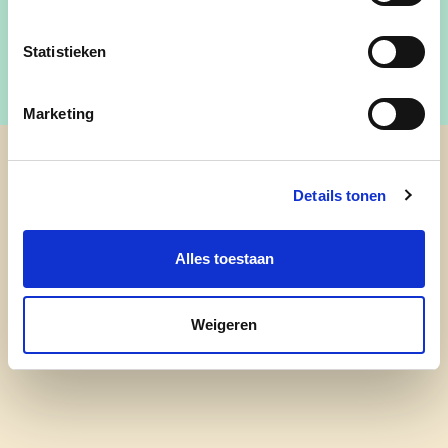
Statistieken
Marketing
cd&v Lummen
Details tonen
nieuws
Alles toestaan
onze mensen
leven in lummen
Weigeren