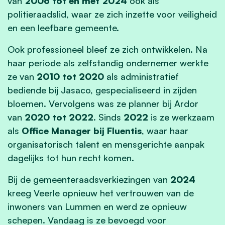
van
2006 tot en met 2024
ook als
politieraadslid, waar ze zich inzette voor veiligheid
en een leefbare gemeente.
Ook professioneel bleef ze zich ontwikkelen. Na
haar periode als zelfstandig ondernemer werkte
ze van
2010 tot 2020
als administratief
bediende bij Jasaco, gespecialiseerd in zijden
bloemen. Vervolgens was ze planner bij Ardor
van
2020 tot 2022
. Sinds
2022
is ze werkzaam
als
Office Manager bij Fluentis
, waar haar
organisatorisch talent en mensgerichte aanpak
dagelijks tot hun recht komen.
Bij de gemeenteraadsverkiezingen van
2024
kreeg Veerle opnieuw het vertrouwen van de
inwoners van Lummen en werd ze opnieuw
schepen. Vandaag is ze bevoegd voor