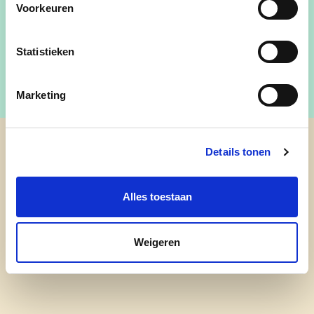
Voorkeuren
+32 479 77 58 18
Statistieken
Marketing
Details tonen
cd&v Lummen
Alles toestaan
nieuws
onze mensen
Weigeren
leven in lummen