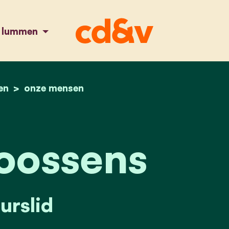
n lummen
en
home
kelly goossens
onze mensen
oossens
urslid