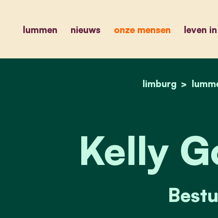
lummen
nieuws
onze mensen
leven i
limburg
lumm
Kelly G
Bestu