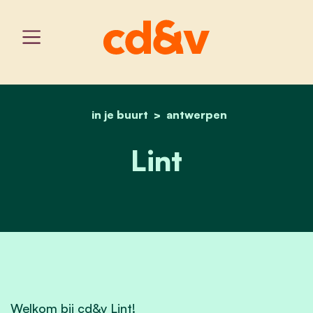
in je buurt
home
antwerpen
lint
Lint
Welkom bij cd&v Lint!