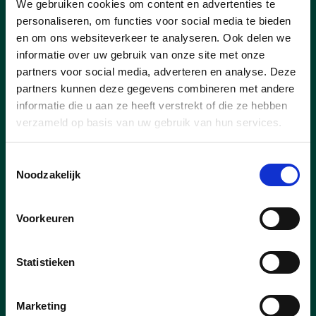
We gebruiken cookies om content en advertenties te
personaliseren, om functies voor social media te bieden
en om ons websiteverkeer te analyseren. Ook delen we
informatie over uw gebruik van onze site met onze
partners voor social media, adverteren en analyse. Deze
17/12/25
partners kunnen deze gegevens combineren met andere
informatie die u aan ze heeft verstrekt of die ze hebben
Stanny Tuyteleers neemt na
verzameld op basis van uw gebruik van hun services.
25 jaar afscheid van de
gemeenteraad
Toestemmingsselectie
Noodzakelijk
De laatste gemeenteraad van 2025 werd
een speciale voor cd&v Lint. Stanny
Tuyteleers nam na 25 jaar actief en
Voorkeuren
ononderbroken gemeenteraadslid te zijn
in Lint, afscheid van deze raad. Hij werd
dan ook door elke partij én het lokaal
Statistieken
bestuur Lint uitvoerig bedankt en in de
bloemetjes gezet.
Marketing