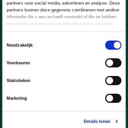
partners voor social media, adverteren en analyse. Deze
partners kunnen deze gegevens combineren met andere
informatie die u aan ze heeft verstrekt of die ze hebben
verzameld op basis van uw gebruik van hun services.
Toestemmingsselectie
Noodzakelijk
29/12/25
Voorkeuren
Steek jij onze zangertjes ook
mee een hart onder de
Statistieken
riem? Hang je affiche aan
het raam!
Marketing
CD&V Lint wenste dit jaar niet alleen elke
Lintenaar prettige feesten, maar
bezorgde ook elke Lintenaar een
Details tonen
exemplaar van de leuke raamaffiche om