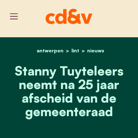
antwerpen
home
lint
stanny tuyteleers neemt 
nieuws
Stanny Tuyteleers
neemt na 25 jaar
afscheid van de
gemeenteraad