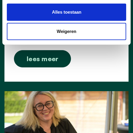
onze zangertjes (oudjaar, nieuwjaar,
driekoningen) een hart onder de riem te
Alles toestaan
steken. Hang ze voor het raam en laat
zien dat ze zeker welkom zijn. En laat je
Weigeren
zeker gaan om ze zelf ook een mooi
kleurtje te geven.
lees meer