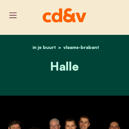
in je buurt
vlaams-brabant
home
halle
Halle