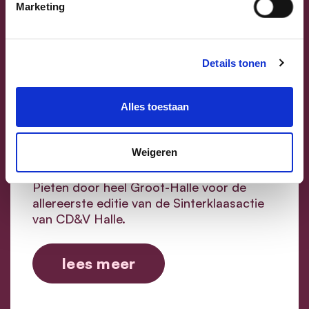
Marketing
07/12/25
Details tonen
Editiepajot | CD&V Halle
stuurde Sinterklaas en zijn
Alles toestaan
Pieten op pad in Groot-Halle
Weigeren
Op zaterdag 6 december 2025 trok
Sinterklaas samen met zijn goedgemutste
Pieten door heel Groot-Halle voor de
allereerste editie van de Sinterklaasactie
van CD&V Halle.
lees meer