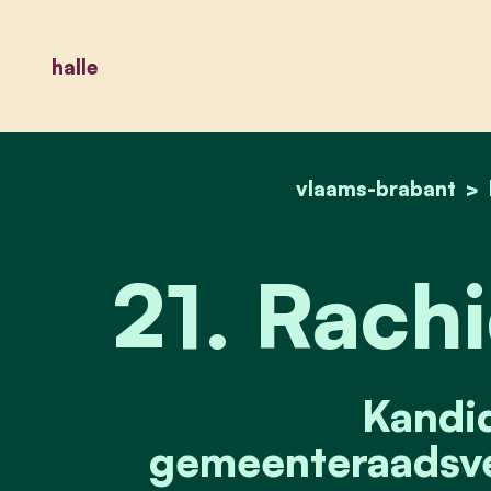
halle
vlaams-brabant
21. Rachi
Kandid
gemeenteraadsve