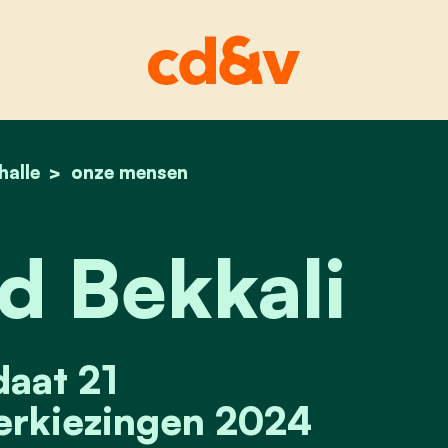
halle
home
21. rachid bekkali
onze mensen
d Bekkali
aat 21
rkiezingen 2024