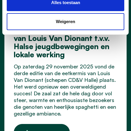
Alles toestaan
01/12/25
Nieuwskrant | Meer dan
Weigeren
geslaagde Spaghettikermis
van Louis Van Dionant t.v.v.
Halse jeugdbewegingen en
lokale werking
Op zaterdag 29 november 2025 vond de
derde editie van de eetkermis van Louis
Van Dionant (schepen CD&V Halle) plaats.
Het werd opnieuw een overweldigend
succes! De zaal zat de hele dag door vol
sfeer, warmte en enthousiaste bezoekers
die genoten van heerlijke spaghetti en een
gezellige ambiance.