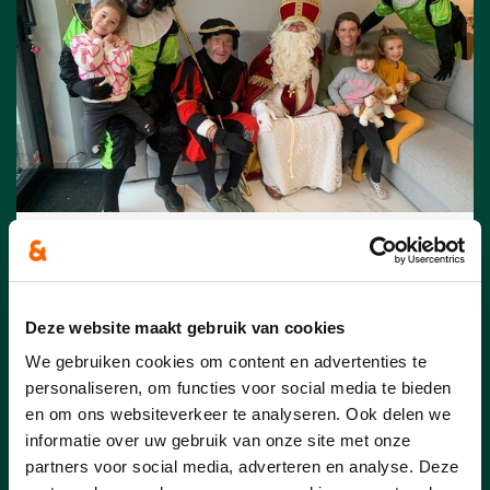
07/12/25
Editiepajot | CD&V Halle
Deze website maakt gebruik van cookies
stuurde Sinterklaas en zijn
We gebruiken cookies om content en advertenties te
Pieten op pad in Groot-Halle
personaliseren, om functies voor social media te bieden
Op zaterdag 6 december 2025 trok
en om ons websiteverkeer te analyseren. Ook delen we
Sinterklaas samen met zijn goedgemutste
informatie over uw gebruik van onze site met onze
Pieten door heel Groot-Halle voor de
partners voor social media, adverteren en analyse. Deze