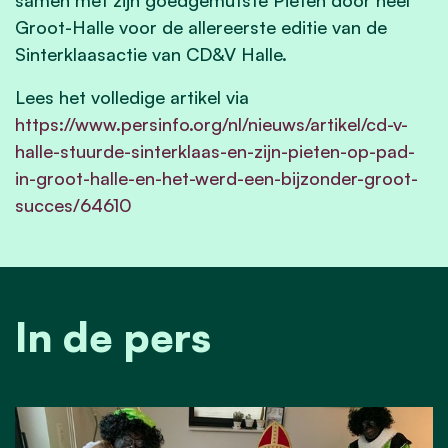
Groot-Halle voor de allereerste editie van de
Sinterklaasactie van CD&V Halle.
Lees het volledige artikel via
https://www.persinfo.org/nl/nieuws/artikel/cd-v-
halle-stuurde-sinterklaas-en-zijn-pieten-op-pad-
in-groot-halle-en-het-werd-een-bijzonder-groot-
succes/64610
In de pers