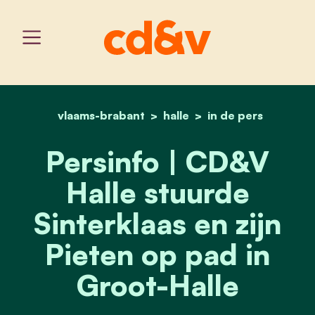
vlaams-brabant
home
halle
persinfo | cd&v halle stuu
in de pers
Persinfo | CD&V
Halle stuurde
Sinterklaas en zijn
Pieten op pad in
Groot-Halle