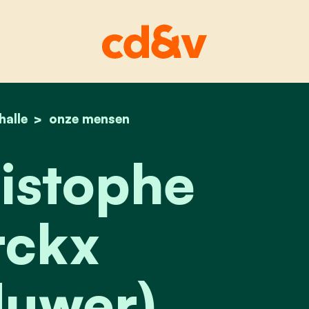
halle
home
35. christophe merckx (lijstduwer)
onze mensen
istophe
ckx
duwer)