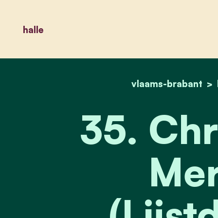
halle
vlaams-brabant
35. Chr
Mer
(Lijst