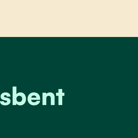
t
isbent