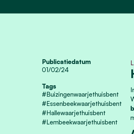
Publicatiedatum
L
01/02/24
Tags
I
#Buizingenwaarjethuisbent
W
#Essenbeekwaarjethuisbent
b
#Hallewaarjethuisbent
m
#Lembeekwaarjethuisbent