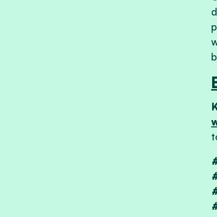
d
p
w
b
w
t
#
#
#
#