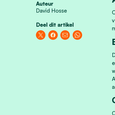
Auteur
David Hosse
C
v
Deel dit artikel
m
D
e
w
A
a
O