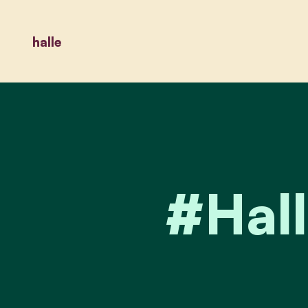
halle
#Hall