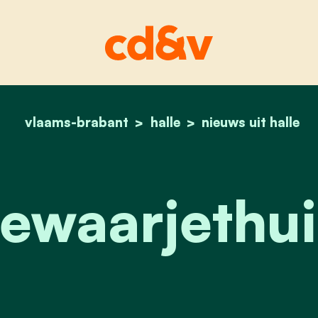
vlaams-brabant
halle
home
#hallewaarjethuisben
nieuws uit halle
ewaarjethu