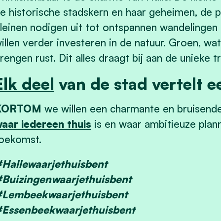
e historische stadskern en haar geheimen, de p
leinen nodigen uit tot ontspannen wandelingen
illen verder investeren in de natuur. Groen, wat
rengen rust. Dit alles draagt bij aan de unieke 
Elk deel
van de stad vertelt e
KORTOM
we willen een charmante en bruisende
aar iedereen thuis
is en waar ambitieuze pla
oekomst.
Hallewaarjethuisbent
Buizingenwaarjethuisbent
Lembeekwaarjethuisbent
Essenbeekwaarjethuisbent