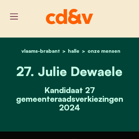
vlaams-brabant
halle
home
27. julie dewaele
onze mensen
27. Julie Dewaele
Kandidaat 27
gemeenteraadsverkiezingen
2024