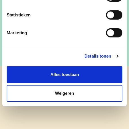
Kandidaat - Plaats 27 -
Statistieken
Gemeenteraadsverkiezingen oktober
2024
Marketing
Details tonen
Alles toestaan
cd&v Halle
Weigeren