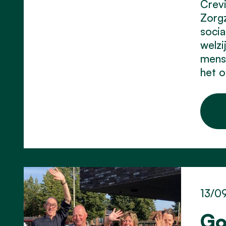
Crevi
Zorgz
socia
welzi
mense
het o
13/0
Go