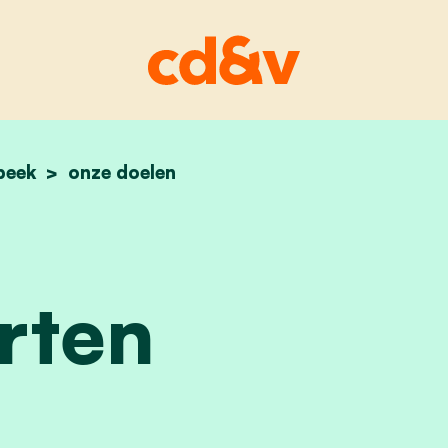
beek
home
buurten
onze doelen
rten