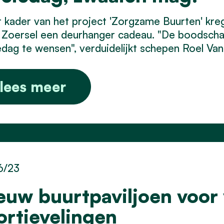
t kader van het project 'Zorgzame Buurten' kreg
) Zoersel een deurhanger cadeau. "De boodsc
dag te wensen", verduidelijkt schepen Roel Van 
lees meer
6/23
euw buurtpaviljoen voor
ortievelingen