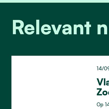
Relevant 
14/0
Vl
Zo
Op 14