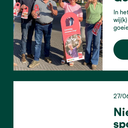
In he
wij(k
goeie
27/0
Ni
sp