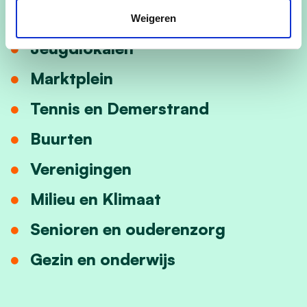
Een breed onthaal voor iedereen
Weigeren
Jeugdlokalen
Marktplein
Tennis en Demerstrand
Buurten
Verenigingen
Milieu en Klimaat
Senioren en ouderenzorg
Gezin en onderwijs