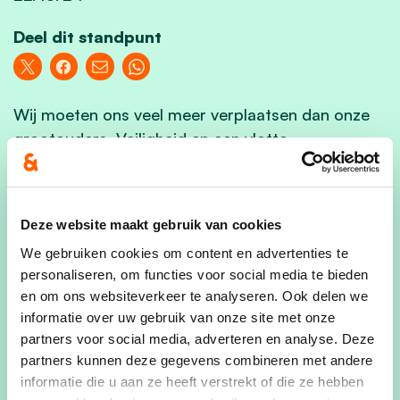
Deel dit standpunt
Wij moeten ons veel meer verplaatsen dan onze
grootouders. Veiligheid en een vlotte
doorstroming zijn belangrijk. Veel mensen zouden
het bijwoord “snel” toevoegen. Helaas gaat “snel”
en “veilig” niet samen, zeker als we plaats willen
Deze website maakt gebruik van cookies
geven aan de zwakke weggebruiker, onder
We gebruiken cookies om content en advertenties te
anderen de kinderen die te voet of per fiets naar
personaliseren, om functies voor social media te bieden
school gaan.
en om ons websiteverkeer te analyseren. Ook delen we
informatie over uw gebruik van onze site met onze
Prioritair is een goed onderhoud van de wegen en
partners voor social media, adverteren en analyse. Deze
de fietspaden. We willen verder bouwen aan het
partners kunnen deze gegevens combineren met andere
fietsnetwerk en het verbeteren van
informatie die u aan ze heeft verstrekt of die ze hebben
oversteekplaatsen. Daarbij hoort eveneens