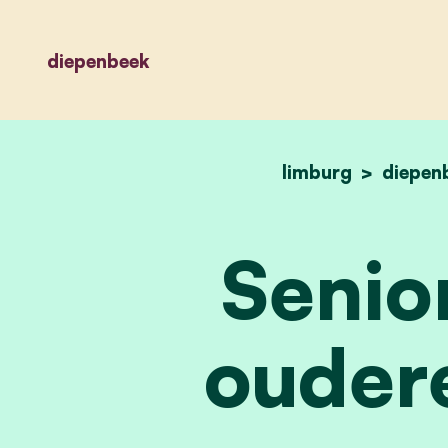
diepenbeek
limburg
diepen
Senio
ouder