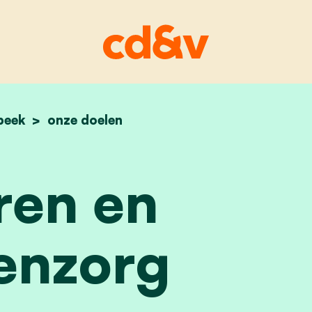
beek
home
senioren en ouderenzorg
onze doelen
ren en
enzorg