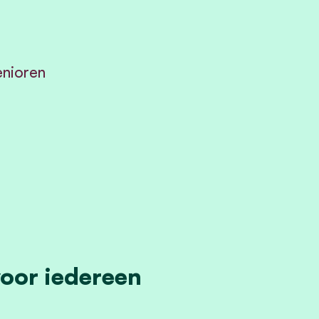
enioren
voor iedereen