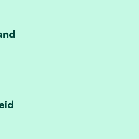
and
heid