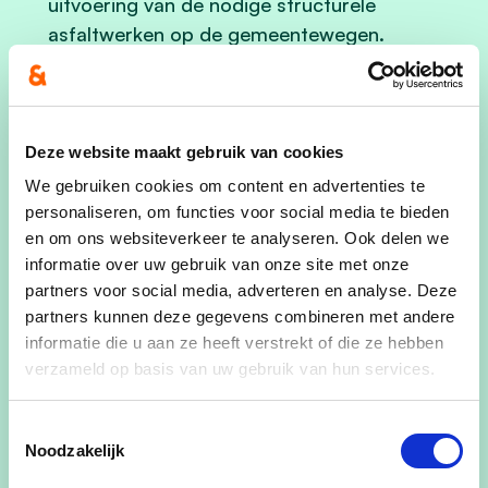
uitvoering van de nodige structurele
asfaltwerken op de gemeentewegen.
We zorgen voor snelle sneeuwruiming, ook op
fietspaden.
Deze website maakt gebruik van cookies
We voorzien parkeerzones voor vrachtwagens
en autobussen zodat deze de
We gebruiken cookies om content en advertenties te
personaliseren, om functies voor social media te bieden
verkeersveiligheid niet in het gedrang brengen.
en om ons websiteverkeer te analyseren. Ook delen we
We organiseren een test in samenwerking met
informatie over uw gebruik van onze site met onze
diverse doelgroepen om na te gaan hoe
partners voor social media, adverteren en analyse. Deze
partners kunnen deze gegevens combineren met andere
toegankelijk onze gemeente is voor bvb
informatie die u aan ze heeft verstrekt of die ze hebben
doven, personen met een beperking, ouderen,
verzameld op basis van uw gebruik van hun services.
jonge gezinnen, enz. Deze resultaten worden
in de mate van het mogelijke geïntegreerd in
Toestemmingsselectie
het gemeentelijke beleid.
Noodzakelijk