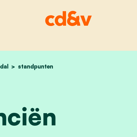
dal
home
financiën
standpunten
nciën