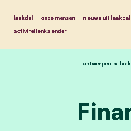
laakdal
onze mensen
nieuws uit laakdal
activiteitenkalender
antwerpen
laak
Fina