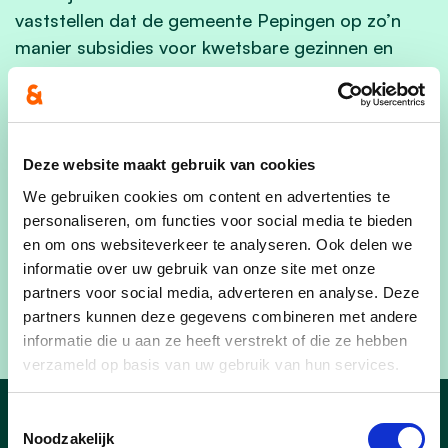
vaststellen dat de gemeente Pepingen op zo’n
manier subsidies voor kwetsbare gezinnen en
alleenstaanden door de vingers liet glippen. Wij
roepen op om in de toekomst dergelijke dossiers
correct en transparant op te volgen. Zeker met
bijzondere aandacht als het gaat om het welzijn
Deze website maakt gebruik van cookies
en de koopkracht van doelgroepen die hard
We gebruiken cookies om content en advertenties te
getroffen zijn geweest. Voor Pepingen zou het om
personaliseren, om functies voor social media te bieden
meer dan 200 huishoudens gaan want volgens
en om ons websiteverkeer te analyseren. Ook delen we
statistieken waren 1 op 8 gezinnen financieel
informatie over uw gebruik van onze site met onze
kwetsbaar tijdens de coronaperiode”, besluit cd&v
partners voor social media, adverteren en analyse. Deze
Pepingen raadslid Peter Van Cutsem.
partners kunnen deze gegevens combineren met andere
informatie die u aan ze heeft verstrekt of die ze hebben
verzameld op basis van uw gebruik van hun services.
Toestemmingsselectie
Noodzakelijk