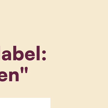
label:
en"