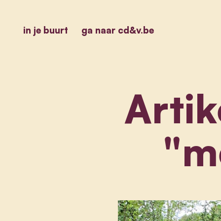
in je buurt
ga naar cd&v.be
Artik
"m