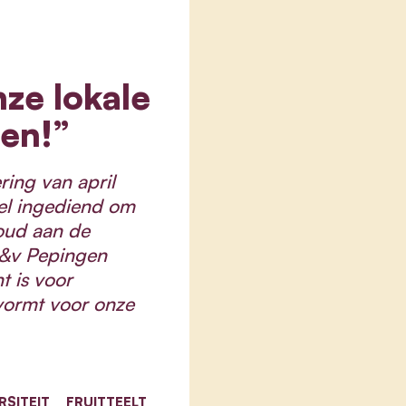
ze lokale
men!”
ing van april
el ingediend om
oud aan de
d&v Pepingen
 is voor
 vormt voor onze
RSITEIT
FRUITTEELT