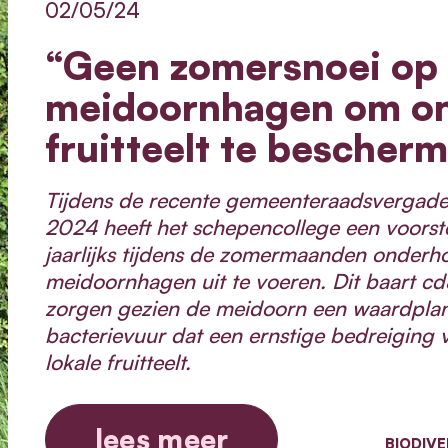
02/05/24
“Geen zomersnoei op
meidoornhagen om on
fruitteelt te bescher
Tijdens de recente gemeenteraadsvergader
2024 heeft het schepencollege een voorst
jaarlijks tijdens de zomermaanden onderh
meidoornhagen uit te voeren. Dit baart c
zorgen gezien de meidoorn een waardplant
bacterievuur dat een ernstige bedreiging
lokale fruitteelt.
lees meer
BIODIVE