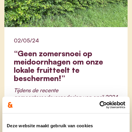
02/05/24
“Geen zomersnoei op
meidoornhagen om onze
lokale fruitteelt te
beschermen!”
Tijdens de recente
gemeenteraadsvergadering van april 2024
heeft het schepencollege een voorstel
ingediend om jaarlijks tijdens de
zomermaanden onderhoud aan de
meidoornhagen uit te voeren. Dit baart
Deze website maakt gebruik van cookies
cd&v Pepingen zorgen gezien de meidoorn