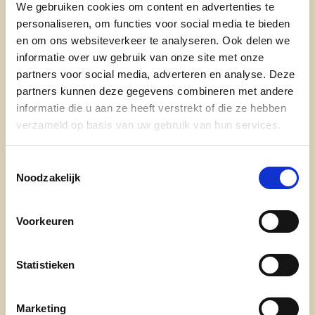
We gebruiken cookies om content en advertenties te
een waardplant is voor bacterievuur dat
personaliseren, om functies voor social media te bieden
een ernstige bedreiging vormt voor onze
en om ons websiteverkeer te analyseren. Ook delen we
lokale fruitteelt.
informatie over uw gebruik van onze site met onze
partners voor social media, adverteren en analyse. Deze
lees meer
partners kunnen deze gegevens combineren met andere
informatie die u aan ze heeft verstrekt of die ze hebben
verzameld op basis van uw gebruik van hun services.
BIODIVERSITEIT
FRUITTEELT
MEIDOORNHAGEN
Toestemmingsselectie
Noodzakelijk
Voorkeuren
Ontdek
Statistieken
waarom cd&v
Marketing