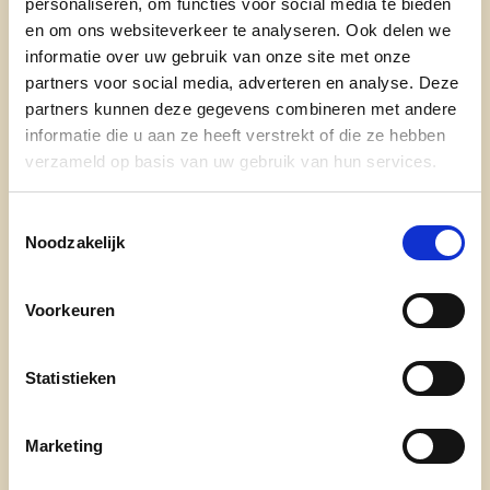
personaliseren, om functies voor social media te bieden
en om ons websiteverkeer te analyseren. Ook delen we
lees meer
informatie over uw gebruik van onze site met onze
partners voor social media, adverteren en analyse. Deze
partners kunnen deze gegevens combineren met andere
BEGRAAFPLAATS
STERREKIND
informatie die u aan ze heeft verstrekt of die ze hebben
STERRETJESWEIDE
verzameld op basis van uw gebruik van hun services.
Toestemmingsselectie
Noodzakelijk
Voorkeuren
Ontdek
Statistieken
waarom cd&v
Marketing
onze partij
nieuws