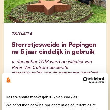
28/04/24
Sterretjesweide in Pepingen
na 5 jaar eindelijk in gebruik
In december 2018 werd op initiatief van
Peter Van Cutsem de eerste
sterretjesweide van de gemeente ingericht
op het kerkhof van Pepingen. Helaas bleef
deze plek vijf jaar lang ongebruikt vanwege
administratieve belemmeringen. Dankzij de
vastberaden inspanningen van cd&v is de
Deze website maakt gebruik van cookies
troostplek nu eindelijk beschikbaar voor
We gebruiken cookies om content en advertenties te
gebruik.