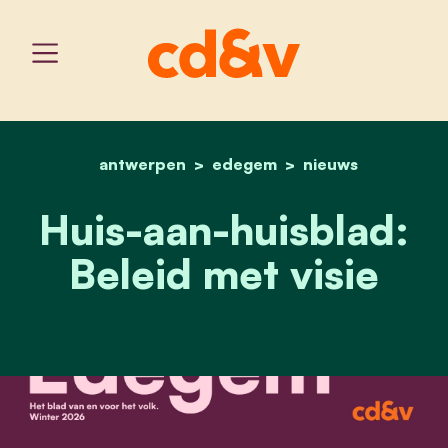
antwerpen
edegem
home
huis-aan-huisblad: beleid
nieuws
Huis-aan-huisblad:
Beleid met visie