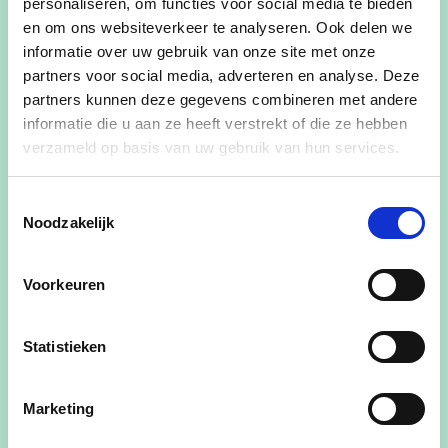
Henri Dunantstraat,
personaliseren, om functies voor social media te bieden
en om ons websiteverkeer te analyseren. Ook delen we
Laureysstraat, Graaf de
informatie over uw gebruik van onze site met onze
Fienneslaan, Ridder
partners voor social media, adverteren en analyse. Deze
partners kunnen deze gegevens combineren met andere
Gerardilaan en Graaf de
informatie die u aan ze heeft verstrekt of die ze hebben
Granvellelaan was hier ook
verzameld op basis van uw gebruik van hun services.
al langer vraag naar.
Toestemmingsselectie
Noodzakelijk
Voorkeuren
Adrian De Weerdt, voorzitter van de
Statistieken
gemeenteraad
Marketing
"Dit bleek ook uit de vele huisbezoeken die we