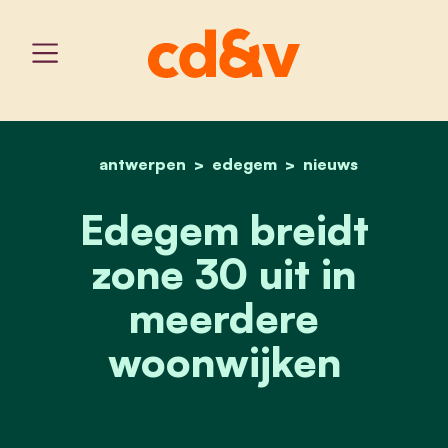
antwerpen
edegem
home
edegem breidt zone 30 u
nieuws
Edegem breidt
zone 30 uit in
meerdere
woonwijken