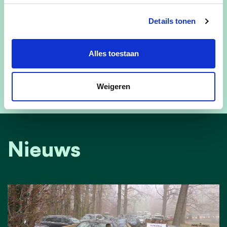
daar hebben afgelegd. Ik ben dan ook zeer
Details tonen
tevreden dat we, samen met het
gemeentebestuur, deze beslissing hebben
Alles toestaan
genomen. Verkeersveiligheid voor onze inwoners,
niet in het minst voor onze allerjongsten, is en
blijft voor ons een prioriteit.”
Weigeren
Nieuws