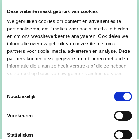
Prioriteiten herbekijken
Deze website maakt gebruik van cookies
Dat er moet worden bespaard, begrijpt iedereen.
We gebruiken cookies om content en advertenties te
Maar de keuzes die vandaag gemaakt worden,
personaliseren, om functies voor social media te bieden
roepen vragen op.
en om ons websiteverkeer te analyseren. Ook delen we
informatie over uw gebruik van onze site met onze
“De Vlaamse regering moet haar prioriteiten
partners voor social media, adverteren en analyse. Deze
dringend herbekijken. Men zadelt het openbaar
partners kunnen deze gegevens combineren met andere
vervoer op met een besparing van ‘maar’ 35
informatie die u aan ze heeft verstrekt of die ze hebben
miljoen euro, terwijl er tegelijk voor 18 miljard euro
verzameld op basis van uw gebruik van hun services.
aan subsidies wordt uitgedeeld. Misschien had
men daar eerst kritischer naar moeten kijken.”
Toestemmingsselectie
Noodzakelijk
Openbaar vervoer is een essentiële hefboom voor
sociale rechtvaardigheid, duurzaamheid en
Voorkeuren
economische activiteit. Besparen op bussen raakt
studenten, werknemers, ouderen en
zorgbehoevenden rechtstreeks.
Statistieken